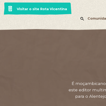
Visitar o site Rota Vicentina
Comunida
É moçambicano, 
este editor multi
para o Alentej