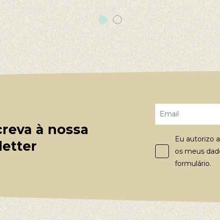
reva à nossa
Eu autorizo a
etter
os meus dado
formulário.