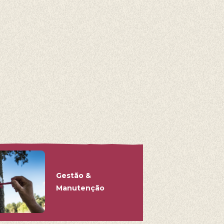
lares,
er Escapes,
Gestão &
Manutenção