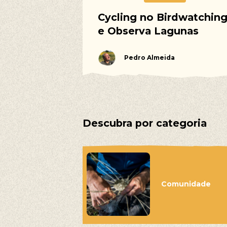
Cycling no Birdwatchin
e Observa Lagunas
Pedro Almeida
Descubra por categoria
As no
Trilhos Ped
Percursos d
Comunidade
Voluntariad