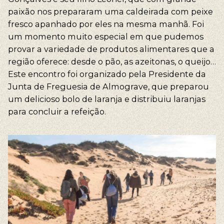
paixão nos prepararam uma caldeirada com peixe
fresco apanhado por eles na mesma manhã. Foi
um momento muito especial em que pudemos
provar a variedade de produtos alimentares que a
região oferece: desde o pão, as azeitonas, o queijo…
Este encontro foi organizado pela Presidente da
Junta de Freguesia de Almograve, que preparou
um delicioso bolo de laranja e distribuiu laranjas
para concluir a refeição.
As nossas sugestões
Trilhos Pedestres, Trilho dos Pescadores, Caminho
Histórico, Percursos Circulares, Percursos de
Bicicleta, BTT, Cicloturismo, Gravel, Voluntariado,
Life Volunteer Escapes, Voluntariado de longa
duração, Voluntariado de curta duração