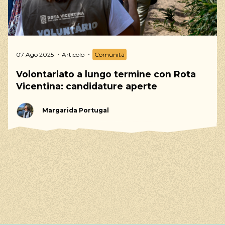
– Borsa mensile (importo definito dall’Unione
Europea)
– Stanza singola in appartamento condiviso
completamente attrezzato nel centro del paese
07 Ago 2025
Articolo
Comunità
di Odemira
– Trasporto per le attività legate al volontariato
Volontariato a lungo termine con Rota
– Partecipazione ad attività collettive con altri
Vicentina: candidature aperte
volontari in un programma di formazione
informale
Margarida Portugal
– Sei mesi di vita in un piccolo e pittoresco paese a
20 km da alcune delle migliori spiagge portoghesi.
Chi cerchiamo:
–
Consulta
qui
i
requisiti formali del programma
E inoltre:
– Persone motivate, responsabili, autonome e