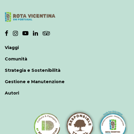
creative tra i 18 e i 30 anni
– Con spirito di squadra, organizzazione e
proattività
– Interessate al territorio rurale, al turismo
naturalistico e allo sviluppo sostenibile
– Sensibili alla conservazione della natura
Viaggi
– A proprio agio con fotografia e/o video,
creazione e pubblicazione di contenuti digitali,
Comunità
design base e comunicazione
Strategia e Sostenibilità
– Capacità di scrivere racconti di viaggio
– Amanti delle attività all’aria aperta – trekking e
Gestione e Manutenzione
bicicletta
Autori
– Buona conoscenza dell’inglese e, se possibile,
motivazione ad imparare il portoghese
– Idealmente con patente di guida
– Disponibilità per attività nei fine settimana
– Con attrezzatura personale (computer e/o
fotocamera – non è un criterio esclusivo)