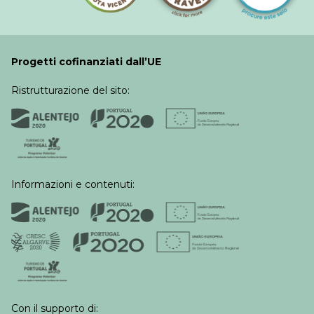
Cosa farai:
– Partecipare alle camminate di manutenzione
Progetti cofinanziati dall’UE
organizzate con la comunità
– Partecipare ad azioni di conservazione
Ristrutturazione del sito:
– Contribuire alla manutenzione regolare dei
sentieri escursionistici e ciclabili
– Creare contenuti innovativi – foto, video e testi
– Collaborare a campagne promozionali sui social
media
Informazioni e contenuti:
– Contribuire alla gestione del profilo TikTok di
Rota Vicentina con brevi video su attività di
manutenzione e altre azioni sul territorio
– Realizzare interviste con membri della comunità
locale
– Mappare punti di interesse lungo i sentieri della
Rota Vicentina (paesaggistici, naturali, culturali,
Con il supporto di:
ecc.)