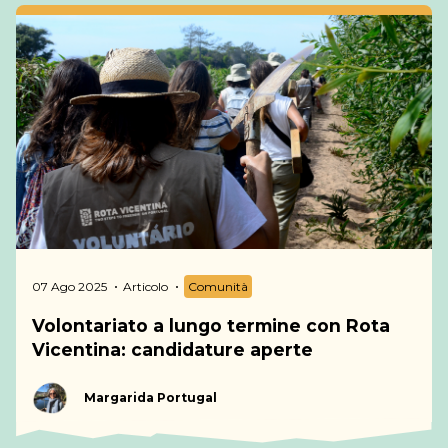
07 Ago 2025
Articolo
Comunità
Volontariato a lungo termine con Rota
Gli
Scopri
I più popolari
G
Vicentina: candidature aperte
ultimi
per
a
I nostri
articoli
categoria
d
suggerimenti
Dicembre
Margarida Portugal
b
2024
Se
Un
su
Comunità
Strategia
Comunità
Strategia