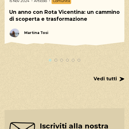
Storico sarà
15 Nov 2024
Articolo
Comunità
di
modificato
Un anno con Rota Vicentina: un cammino
scoperta
di scoperta e trasformazione
e
Irene Nunes
trasformazione
Martina Tosi
Vedi tutti
Martina
Tosi
Vedi tutti
Iscriviti alla nostra