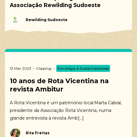
Associação Rewilding Sudoeste
Rewilding Sudoeste
As nossas sugestões
Trilhos Pedestres, Trilho dos Pescadores, Caminho
Histórico, Percursos Circulares, Percursos de
Bicicleta, BTT, Cicloturismo, Gravel, Voluntariado,
Life Volunteer Escapes, Voluntariado de longa
duração, Voluntariado de curta duração
13 Mar 2023
Clipping
Estratégia & Sustentabilidade
10 anos de Rota Vicentina na
revista Ambitur
A Rota Vicentina é um património local.Marta Cabral,
presidente da Associação Rota Vicentina, numa
grande entrevista à revista Amb[...]
Rita Freitas