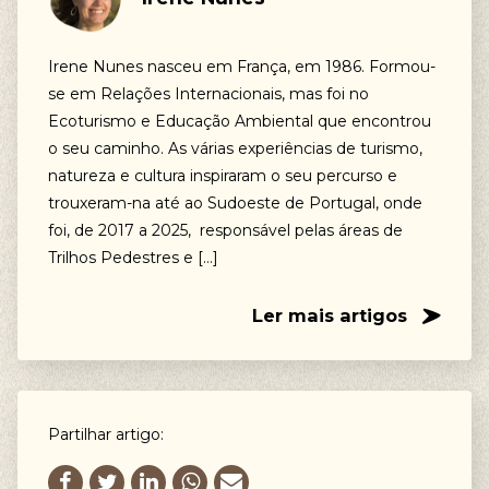
Trilhos Pedestres, Trilho dos Pescadores, Caminho
Histórico, Percursos Circulares, Percursos de
Irene Nunes nasceu em França, em 1986. Formou-
Bicicleta, BTT, Cicloturismo, Gravel, Voluntariado,
se em Relações Internacionais, mas foi no
Life Volunteer Escapes, Voluntariado de longa
Ecoturismo e Educação Ambiental que encontrou
duração, Voluntariado de curta duração
o seu caminho. As várias experiências de turismo,
natureza e cultura inspiraram o seu percurso e
trouxeram-na até ao Sudoeste de Portugal, onde
foi, de 2017 a 2025, responsável pelas áreas de
Trilhos Pedestres e […]
Ler mais artigos
Partilhar artigo: