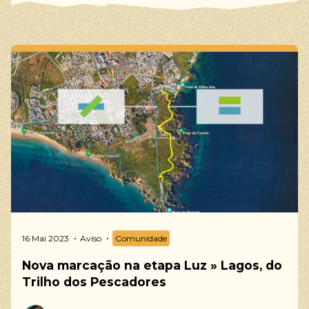
As nossas sugestões
Trilhos Pedestres, Trilho dos Pescadores, Caminho
Histórico, Percursos Circulares, Percursos de
Bicicleta, BTT, Cicloturismo, Gravel, Voluntariado,
Life Volunteer Escapes, Voluntariado de longa
duração, Voluntariado de curta duração
16 Mai 2023
Aviso
Comunidade
Nova marcação na etapa Luz » Lagos, do
Trilho dos Pescadores