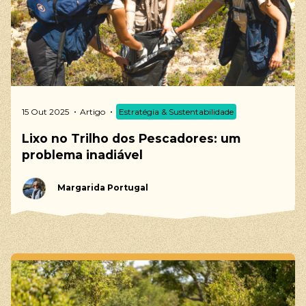
15 Out 2025
Artigo
Estratégia & Sustentabilidade
Lixo no Trilho dos Pescadores: um
problema inadiável
Margarida Portugal