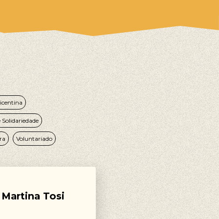
icentina
Solidariedade
ra
Voluntariado
Martina Tosi