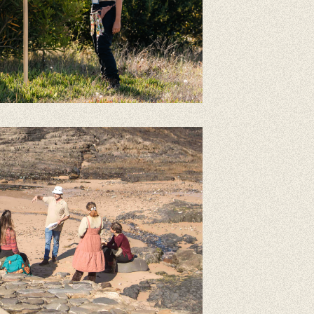
ssas sugestões
estres, Trilho dos Pescadores, Caminho Histórico, Percursos Circu
e Bicicleta, BTT, Cicloturismo, Gravel, Voluntariado, Life Volunte
o de longa duração, Voluntariado de curta duração