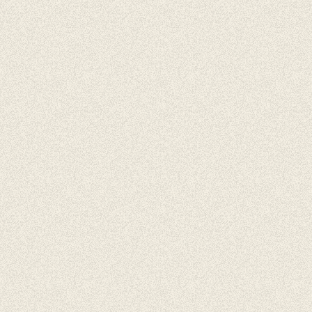
lares,
er Escapes,