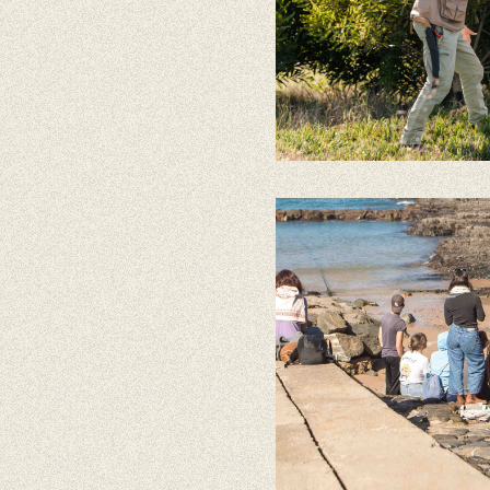
As no
Trilhos Ped
Percursos d
Voluntariad