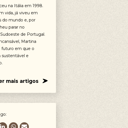
ceu na Itália em 1998.
m vida, já viveu em
es do mundo e, por
lheu parar no
Sudoeste de Portugal.
ncansável, Martina
 futuro em que o
a sustentável e
o.
er mais artigos
igo: