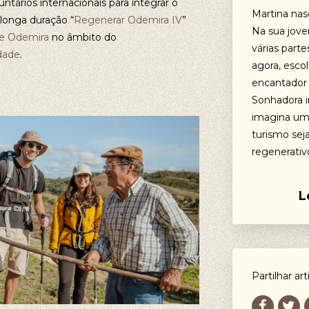
ntários internacionais para integrar o
Martina nas
 longa duração “
Regenerar Odemira IV
”
Na sua jove
de Odemira
no âmbito do
várias part
dade
.
agora, esco
encantador 
Sonhadora i
imagina um
turismo sej
regenerativ
L
Partilhar art