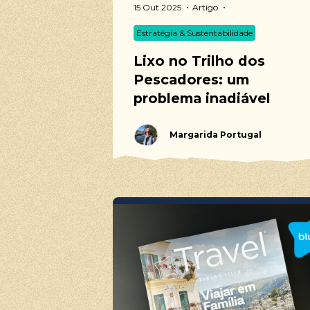
15 Out 2025
Artigo
As no
Estratégia & Sustentabilidade
Trilhos Ped
Percursos d
Lixo no Trilho dos
Voluntariad
Pescadores: um
problema inadiável
Margarida Portugal