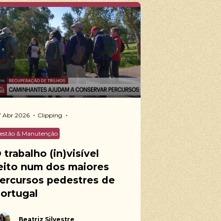
 Abr 2026
Clipping
estão & Manutenção
 trabalho (in)visível
eito num dos maiores
ercursos pedestres de
ortugal
Beatriz Silvestre