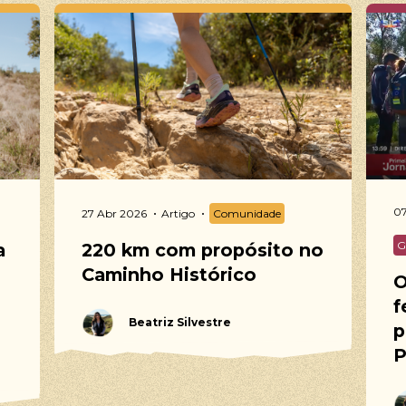
07
27 Abr 2026
Artigo
Comunidade
G
a
220 km com propósito no
Caminho Histórico
O
f
Beatriz Silvestre
p
P