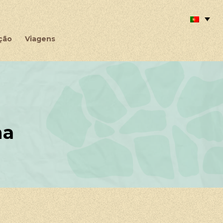
ção
Viagens
na