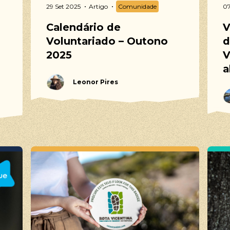
29 Set 2025
Artigo
Comunidade
07
ssas sugestões
Calendário de
V
estres, Trilho dos Pescadores, Caminho Histórico, Percursos Circu
Voluntariado – Outono
d
e Bicicleta, BTT, Cicloturismo, Gravel, Voluntariado, Life Volunte
2025
V
o de longa duração, Voluntariado de curta duração
a
Leonor Pires