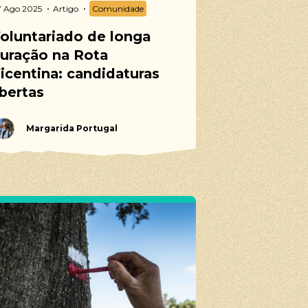
 Ago 2025
Artigo
Comunidade
oluntariado de longa
lares,
uração na Rota
er Escapes,
icentina: candidaturas
bertas
Margarida Portugal